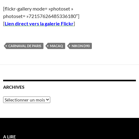
[flickr-gallery mode= »photoset »
photoset= »72157626485336180″]
[
Lien direct vers la galerie Flickr
]
CARNAVAL DE PARIS
MACAQ
NIKON D90
ARCHIVES
Archives
A LIRE