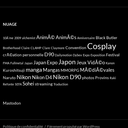
NUAGE
AnimÃ©
AnimÃ©s
Black Butler
10Ã¨me
2009
alchemist
Anniversaire
Cosplay
Convention
Brotherhood
Claire
CLAMP
Clare
Claymore
D90
crÃ©ation personnelle
Festival
Dailymotion
Dybex
Expo
Exposition
Japon
Japan Expo
Jeux VidÃ©o
FMA
Fullmetal
Japan
Kanon
manga
Mangas
MÃ©diÃ©vales
Kuroshitsuji
MMORPG
Nikon D90
Nikon
Nikon D4
Naruto
photos
Provins
Raki
Sohei
streaming
Refonte
SEFA
Traduction
Mastodon
Politique de confidentialité
Fièrement propulsé par WordPress