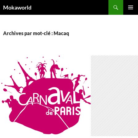
Aller
Recherche
Mokaworld
au
MENU
contenu
PRINCI
Archives par mot-clé : Macaq