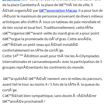
de la place Gambetta Ã la place de lâ€™HÃ´tel de ville. Il
Ã©tait organisÃ© par
lâ€™association Macaq
. Il a pour but de
rÃ©unir le maximum de personne provenant de divers milieux
artistiques afin d’offrir Ã tous un tableau de paix mondiale et
de lien social et local fort. Traditionnellement, cette fÃªte
sâ€™organise lâ€™avant-veille du mardi gras et a pour point
dâ€™orgue la promenade du bÅ“uf gras. Cette annÃ©e,
câ€™Ã©tait un petit veau qui Ã©tait installÃ©
confortablement en tÃªte de cortÃ¨ge.
Ã¨me
Cette 14
Ã©dition avait pour thÃ¨me les Â«Olympiades
internationales et carnavalesquesÂ» avec la participation de 5
groupes reprÃ©sentants les continents du monde.
Jâ€™ai quittÃ© lâ€™Ã©vÃ¨nement vers le milieu du parcours,
ayant fait le tour au moins 4 / 5 fois de la tÃªte Ã la queue du
cortÃ¨ge.
Câ€™Ã©tait bien sympathique, sans doute Ã rÃ©itÃ©rer
lâ€™annÃ©e prochaineÂ !