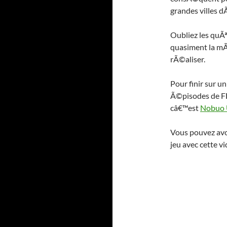
grandes villes 
Oubliez les quÃª
quasiment la mÃ
rÃ©aliser.
Pour finir sur un
Ã©pisodes de FF
câ€™est
Nobuo 
Vous pouvez avo
jeu avec cette v