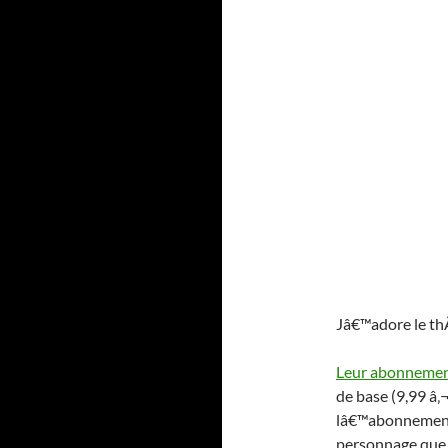
Jâ€™adore le thÃ
Leur abonneme
de base (9,99 â‚
lâ€™abonnement 
personnage que 