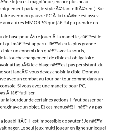
Ãªme le jeu est magnifique, encore plus beau
niquement parlant, le style Ã©tant diffÃ©rent). Sur
u faire avec mon pauvre PC Ã la traÃ®ne est assez
e aux autres MMORPG que jâ€™ai pu prendre en
u de base pour Ãªtre jouer Ã la manette, câ€™est le
nt qui mâ€™est apparu. Jâ€™ai eu la plus grande
 cibler un ennemi rien quâ€™avec la souris,
de la touche changement de cible est obligatoire.
avoir attaquÃ© le ciblage nâ€™est pas persistant, du
 sort lancÃ© vous devez choisir la cible. Donc au
rouve avec un combat au tour par tour comme dans un
 console. Si vous avez une manette pour PC,
s Ã lâ€™utiliser.
r la lourdeur de certaines actions, il faut passer par
eragir avec un objet. Et ces menusâ€¦ il nâ€™y a pas
a jouabilitÃ©, il est impossible de sauter ! Je nâ€™ai
ait nager. Le seul jeux multi joueur en ligne sur lequel