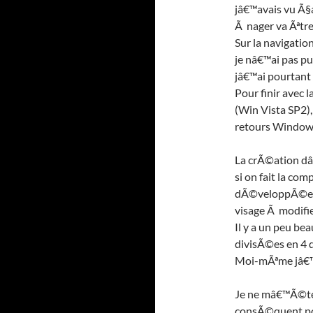
jâ€™avais vu Ã§
Ã nager va Ãªtre
Sur la navigatio
je nâ€™ai pas pu
jâ€™ai pourtant
Pour finir avec l
(Win Vista SP2),
retours Window
La crÃ©ation dâ
si on fait la co
dÃ©veloppÃ©e et
visage Ã modifie
Il y a un peu be
divisÃ©es en 4 d
Moi-mÃªme jâ€™ai
Je ne mâ€™Ã©ten
consÃ©quent po