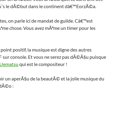
dÃ¨s le dÃ©but dans le continent dâ€™EorzÃ©a.
tes, on parle ici de mandat de guilde. Câ€™est
ªme chose. Vous avez mÃªme un timer pour les
 point positif, la musique est digne des autres
 sur console. Et vous ne serez pas dÃ©Ã§u puisque
Uematsu
qui est le compositeur !
ir un aperÃ§u de la beautÃ© et la jolie musique du
idÃ©o :