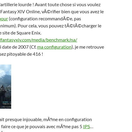
tillerie lourde ! Avant toute chose si vous voulez
Fantasy XIV Online, vÃ©rifier bien que vous avez le
pour
(configuration recommandÃ©e, pas
inimum). Pour cela, vous pouvez tÃ©lÃ©charger le
 site de Square Enix.
alfantasyxiv.com/media/benchmark/na/
 date de 2007 (Cf.
ma configuration
), je me retrouve
sez pitoyable de 416 !
ait presque injouable, mÃªme en configuration
 faire ce que je pouvais avec mÃªme pas 5
IPS
…