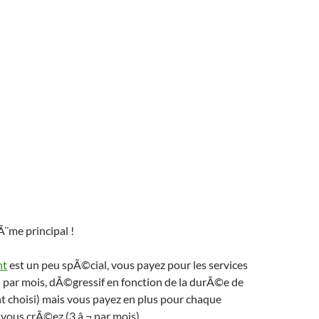
¨me principal !
nt
est un peu spÃ©cial, vous payez pour les services
¬ par mois, dÃ©gressif en fonction de la durÃ©e de
choisi) mais vous payez en plus pour chaque
vous crÃ©ez (3 â‚¬ par mois).