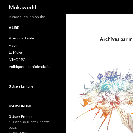
Recherche
Mokaworld
Aller
Bienvenue sur mon site !
au
A LIRE
contenu
A propos du site
Archives par m
A voir
Le Moka
MMORPG
Politique de confidentialité
3 Users
En ligne
USERS ONLINE
3 Users
En ligne
1 User
Naviguent sur cette
page.
Users:
1 Bot