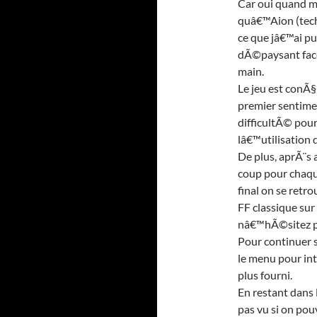
Car oui quand m
quâ€™Aion (tech
ce que jâ€™ai p
dÃ©paysant fac
main.
Le jeu est conÃ§
premier sentime
difficultÃ© pour
lâ€™utilisation 
De plus, aprÃ¨s 
coup pour chaque
final on se ret
FF classique sur
nâ€™hÃ©sitez pa
Pour continuer su
le menu pour int
plus fourni.
En restant dans l
pas vu si on pouv