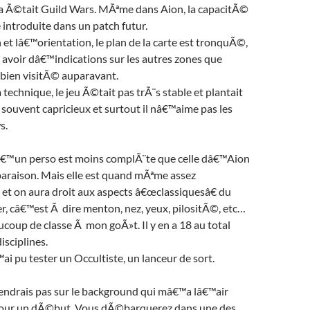
a Ã©tait Guild Wars. MÃªme dans Aion, la capacitÃ©
 introduite dans un patch futur.
n et lâ€™orientation, le plan de la carte est tronquÃ©,
 avoir dâ€™indications sur les autres zones que
 bien visitÃ© auparavant.
a technique, le jeu Ã©tait pas trÃ¨s stable et plantait
 souvent capricieux et surtout il nâ€™aime pas les
s.
€™un perso est moins complÃ¨te que celle dâ€™Aion
mparaison. Mais elle est quand mÃªme assez
 on aura droit aux aspects â€œclassiquesâ€ du
r, câ€™est Ã dire menton, nez, yeux, pilositÃ©, etc…
aucoup de classe Ã mon goÃ»t. Il y en a 18 au total
isciplines.
 pu tester un Occultiste, un lanceur de sort.
drais pas sur le background qui mâ€™a lâ€™air
ur un dÃ©but. Vous dÃ©barquerez dans une des