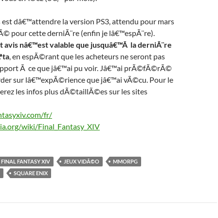
 est dâ€™attendre la version PS3, attendu pour mars
© pour cette derniÃ¨re (enfin je lâ€™espÃ¨re).
t avis nâ€™est valable que jusquâ€™Ã la derniÃ¨re
ªta
, en espÃ©rant que les acheteurs ne seront pas
pport Ã ce que jâ€™ai pu voir. Jâ€™ai prÃ©fÃ©rÃ©
der sur lâ€™expÃ©rience que jâ€™ai vÃ©cu. Pour le
erez les infos plus dÃ©taillÃ©es sur les sites
antasyxiv.com/fr/
dia.org/wiki/Final_Fantasy_XIV
FINAL FANTASY XIV
JEUX VIDÃ©O
MMORPG
SQUARE ENIX