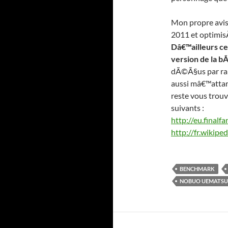
Mon propre avis
2011 et optimisÃ
Dâ€™ailleurs ce
version de la bÃ
dÃ©Ã§us par ra
aussi mâ€™attar
reste vous trouv
suivants :
http://eu.finalf
http://fr.wikipe
BENCHMARK
NOBUO UEMATSU