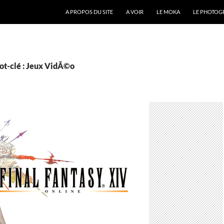
A PROPOS DU SITE
A VOIR
LE MOKA
LE PHOTOG
ot-clé : Jeux VidÃ©o