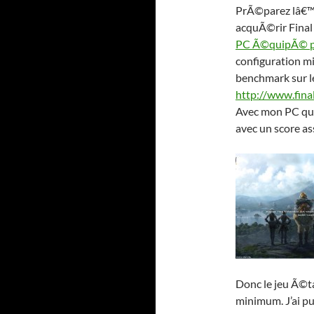
PrÃ©parez lâ€™ar
acquÃ©rir Final 
PC Ã©quipÃ© 
configuration m
benchmark sur le
http://www.fin
Avec mon PC qui
avec un score as
Donc le jeu Ã©t
minimum. J’ai pu