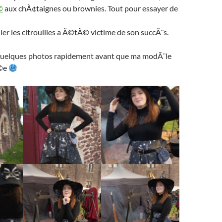
©
aux chÃ¢taignes ou brownies. Tout pour essayer de
iller les citrouilles a Ã©tÃ© victime de son succÃ¨s.
 quelques photos rapidement avant que ma modÃ¨le
Ã©e