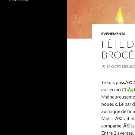
EVÈNEMENTS
FÊTE D
BROCÉ
30 OCTOBRE 20
Je suis passÃ© Ã
eu lieu au
ChÃ¢t
Malheureusemen
boueux. Le park
au risque de fi
Mais c’Ã©tait b
comparse, Ã©ta
Entre 2 averses,