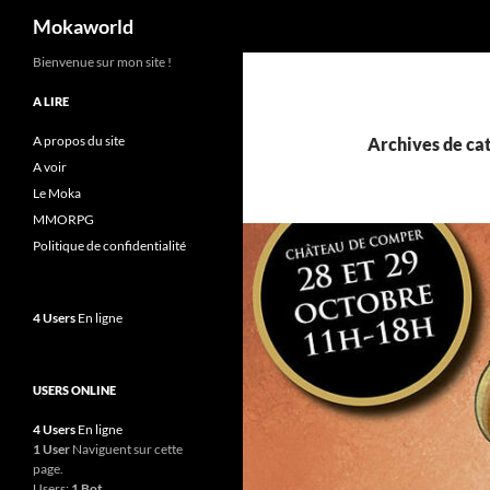
Recherche
Mokaworld
Aller
Bienvenue sur mon site !
au
A LIRE
contenu
A propos du site
Archives de ca
A voir
Le Moka
MMORPG
Politique de confidentialité
4 Users
En ligne
USERS ONLINE
4 Users
En ligne
1 User
Naviguent sur cette
page.
Users:
1 Bot