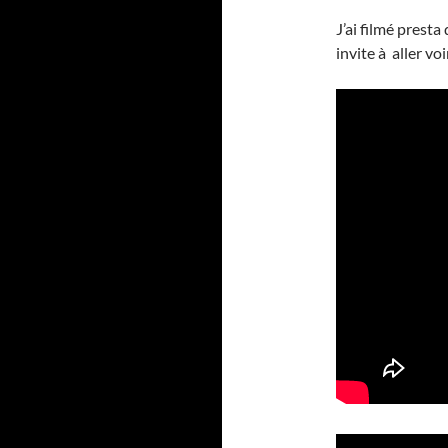
J’ai filmé prest
invite à aller voi