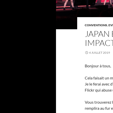
CONVENTIONS
,
EV
JAPAN 
IMPAC
4 JUILLET 2019
Bonjour à tous,
Cela faisait un 
Je le ferai avec 
Flickr qui abuse
Vous trouverez l
remplira au fur 