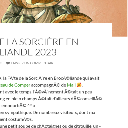
E LA SORCIÈRE EN
LIANDE 2023
23
LAISSER UN COMMENTAIRE
 la FÃªte de la SorciÃ¨re en BrocÃ©liande qui avait
eau de Comper
accompagnÃ© de
Maii
.
t avec le temps, l’Ã©vÃ¨nement Ã©tait un peu
ing en plein champs Ã©tait d’ailleurs dÃ©conseillÃ©
nir embourbÃ© ^^ »
ien sympathique. De nombreux visiteurs, dont ma
ient costumÃ©s.
 une petit soupe de chÃ¢taignes ou de citrouille, un -