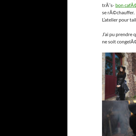
trÃ¨s-
bon cafÃ
se rÃ©chauffer.
L’atelier pour ta
J’ai pu prendre
ne soit congel