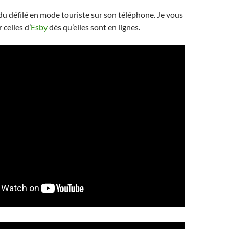
a du défilé en mode touriste sur son téléphone. Je vous
r celles d’
Esby
dès qu’elles sont en lignes.