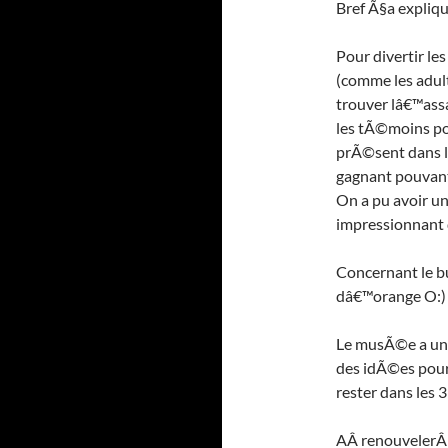
Bref Ã§a expliqu
Pour divertir le
(comme les adult
trouver lâ€™ass
les tÃ©moins pot
prÃ©sent dans l
gagnant pouvant
On a pu avoir u
impressionnant 
Concernant le b
dâ€™orange O:) )
Le musÃ©e a une
des idÃ©es pour 
rester dans les 
AÂ renouvelerÂ 