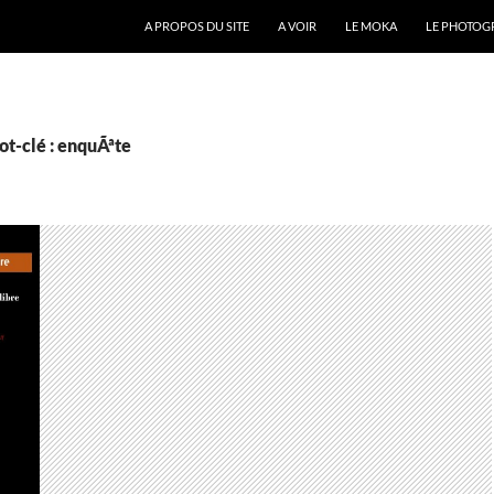
A PROPOS DU SITE
A VOIR
LE MOKA
LE PHOTOG
t-clé : enquÃªte