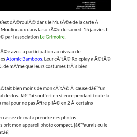
s’est dÃ©roulÃ© dans le MusÃ©e de la carte Ã
-Moulineaux dans la soirÃ©e du samedi 15 janvier. Il
© par l’association
Le Grimoire
.
Ã©e avec la participation au niveau de
des
Atomic Bamboos
. Leur cÃ´tÃ© Roleplay a Ã©tÃ©
©, de mÃªme que leurs costumes trÃ¨s bien
 Ã©tait bien moins de mon cÃ´tÃ© Ã cause dâ€™un
de dos. Jâ€™ai souffert en silence pendant toute la
 mal pour ne pas Ãªtre pliÃ© en 2 Ã certains
u assez de mal a prendre des photos.
s prit mon appareil photo compact, jâ€™aurais eu le
tâ€¦