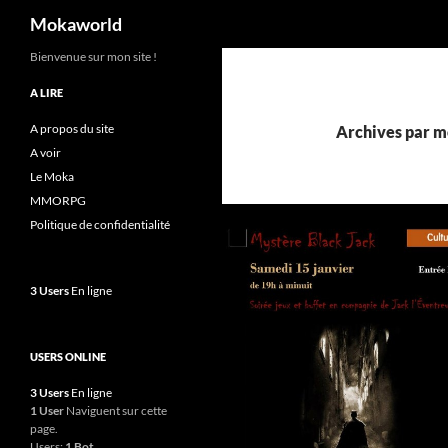
Recherche
Mokaworld
Aller
Bienvenue sur mon site !
au
A LIRE
contenu
A propos du site
Archives par mo
A voir
Le Moka
MMORPG
Politique de confidentialité
3 Users
En ligne
USERS ONLINE
3 Users
En ligne
1 User
Naviguent sur cette
page.
Users:
1 Bot