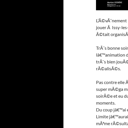
L’Ã©vÃ¨nement 
jouer Ã Issy-les
Ã©tait organisÃ
TrÃ¨s bonne soir
lâ€™animation 
trÃ¨s bien jouÃ
rÃ©alisÃ©s.
Pas contre elle
super mÃ©ga mal 
soirÃ©e et eu du
moments.
Du coup jâ€™ai e
Limite jâ€™aurai
mÃªme rÃ©sulta