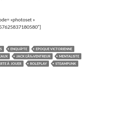
mode= »photoset »
157625837180580″]
S
ENQUÃªTE
EPOQUE VICTORIENNE
EAUX
JACK L'Ã‰VENTREUR
MENTALISTE
ARTE Ã JOUER
ROLEPLAY
STEAMPUNK