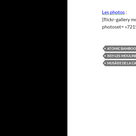
Les photos
:
[flickr-gallery 
photoset= »72
ATOMIC BAMBOO
ISSY-LES-MOULIN
MUSÃ©E DE LA C