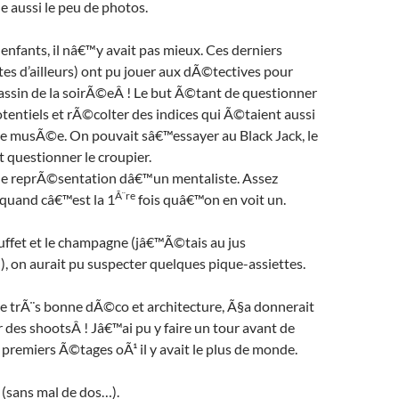
e aussi le peu de photos.
s enfants, il nâ€™y avait pas mieux. Ces derniers
es d’ailleurs) ont pu jouer aux dÃ©tectives pour
assin de la soirÃ©eÂ ! Le but Ã©tant de questionner
entiels et rÃ©colter des indices qui Ã©taient aussi
e musÃ©e. On pouvait sâ€™essayer au Black Jack, le
 questionner le croupier.
ne reprÃ©sentation dâ€™un mentaliste. Assez
Ã¨re
quand câ€™est la 1
fois quâ€™on en voit un.
uffet et le champagne (jâ€™Ã©tais au jus
, on aurait pu suspecter quelques pique-assiettes.
 trÃ¨s bonne dÃ©co et architecture, Ã§a donnerait
des shootsÂ ! Jâ€™ai pu y faire un tour avant de
3 premiers Ã©tages oÃ¹ il y avait le plus de monde.
(sans mal de dos…).