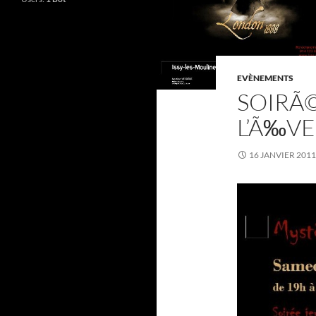
EVÈNEMENTS
SOIRÃ
L’Ã‰V
16 JANVIER 2011