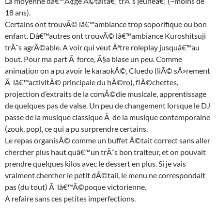
La moyenne dâ€™Ã¢ge Ã©taitâ€¦ trÃ¨s jeuneâ€¦ (~moins de
18 ans).
Certains ont trouvÃ© lâ€™ambiance trop soporifique ou bon
enfant. Dâ€™autres ont trouvÃ© lâ€™ambiance Kuroshitsuji
trÃ¨s agrÃ©able. A voir qui veut Ãªtre roleplay jusquâ€™au
bout. Pour ma part Ã force, Ã§a blase un peu. Comme
animation on a pu avoir le karaokÃ©, Cluedo (liÃ© sÃ»rement
Ã lâ€™activitÃ© principale du hÃ©ro), flÃ©chettes,
projection d’extraits de la comÃ©die musicale, apprentissage
de quelques pas de valse. Un peu de changement lorsque le DJ
passe de la musique classique Ã de la musique contemporaine
(zouk, pop), ce qui a pu surprendre certains.
Le repas organisÃ© comme un buffet Ã©tait correct sans aller
chercher plus haut quâ€™un trÃ¨s bon traiteur, et on pouvait
prendre quelques kilos avec le dessert en plus. Si je vais
vraiment chercher le petit dÃ©tail, le menu ne correspondait
pas (du tout) Ã lâ€™Ã©poque victorienne.
A refaire sans ces petites imperfections.