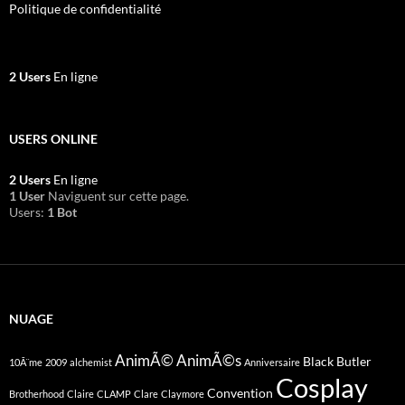
Politique de confidentialité
2 Users
En ligne
USERS ONLINE
2 Users
En ligne
1 User
Naviguent sur cette page.
Users:
1 Bot
NUAGE
AnimÃ©
AnimÃ©s
Black Butler
10Ã¨me
2009
alchemist
Anniversaire
Cosplay
Convention
Brotherhood
Claire
CLAMP
Clare
Claymore