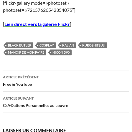
[flickr-gallery mode= »photoset »
photoset= »72157626542354075″]
[
Lien direct vers la galerie Flickr
]
BLACK BUTLER
COSPLAY
KAJIAN
KUROSHITSUJI
MANOIR DE MON PÃ¨RE
NIKON D90
Navigation
ARTICLE PRÉCÉDENT
des
Free & YouTube
articles
ARTICLE SUIVANT
CrÃ©ations Personnelles au Louvre
LAISSER UN COMMENTAIRE