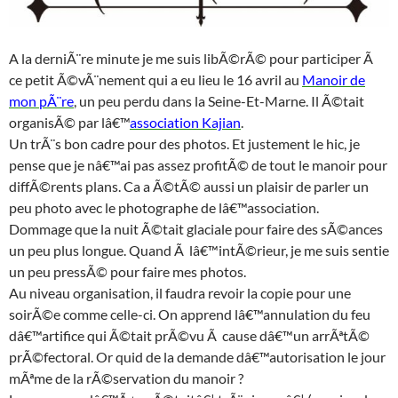
A la derniÃ¨re minute je me suis libÃ©rÃ© pour participer Ã
ce petit Ã©vÃ¨nement qui a eu lieu le 16 avril au
Manoir de
mon pÃ¨re
, un peu perdu dans la Seine-Et-Marne. Il Ã©tait
organisÃ© par lâ€™
association Kajian
.
Un trÃ¨s bon cadre pour des photos. Et justement le hic, je
pense que je nâ€™ai pas assez profitÃ© de tout le manoir pour
diffÃ©rents plans. Ca a Ã©tÃ© aussi un plaisir de parler un
peu photo avec le photographe de lâ€™association.
Dommage que la nuit Ã©tait glaciale pour faire des sÃ©ances
un peu plus longue. Quand Ã lâ€™intÃ©rieur, je me suis sentie
un peu pressÃ© pour faire mes photos.
Au niveau organisation, il faudra revoir la copie pour une
soirÃ©e comme celle-ci. On apprend lâ€™annulation du feu
dâ€™artifice qui Ã©tait prÃ©vu Ã cause dâ€™un arrÃªtÃ©
prÃ©fectoral. Or quid de la demande dâ€™autorisation le jour
mÃªme de la rÃ©servation du manoir ?