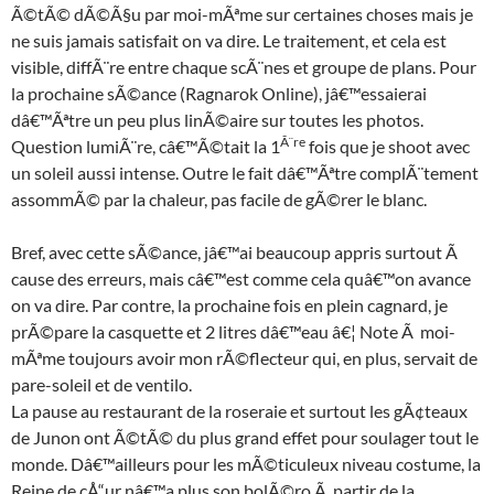
Ã©tÃ© dÃ©Ã§u par moi-mÃªme sur certaines choses mais je
ne suis jamais satisfait on va dire. Le traitement, et cela est
visible, diffÃ¨re entre chaque scÃ¨nes et groupe de plans. Pour
la prochaine sÃ©ance (Ragnarok Online), jâ€™essaierai
dâ€™Ãªtre un peu plus linÃ©aire sur toutes les photos.
Ã¨re
Question lumiÃ¨re, câ€™Ã©tait la 1
fois que je shoot avec
un soleil aussi intense. Outre le fait dâ€™Ãªtre complÃ¨tement
assommÃ© par la chaleur, pas facile de gÃ©rer le blanc.
Bref, avec cette sÃ©ance, jâ€™ai beaucoup appris surtout Ã
cause des erreurs, mais câ€™est comme cela quâ€™on avance
on va dire. Par contre, la prochaine fois en plein cagnard, je
prÃ©pare la casquette et 2 litres dâ€™eau â€¦ Note Ã moi-
mÃªme toujours avoir mon rÃ©flecteur qui, en plus, servait de
pare-soleil et de ventilo.
La pause au restaurant de la roseraie et surtout les gÃ¢teaux
de Junon ont Ã©tÃ© du plus grand effet pour soulager tout le
monde. Dâ€™ailleurs pour les mÃ©ticuleux niveau costume, la
Reine de cÅ“ur nâ€™a plus son bolÃ©ro Ã partir de la