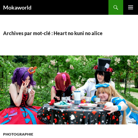
Aller
Recherche
Mokaworld
au
MENU
contenu
PRINCI
Archives par mot-clé : Heart no kuni no alice
PHOTOGRAPHIE