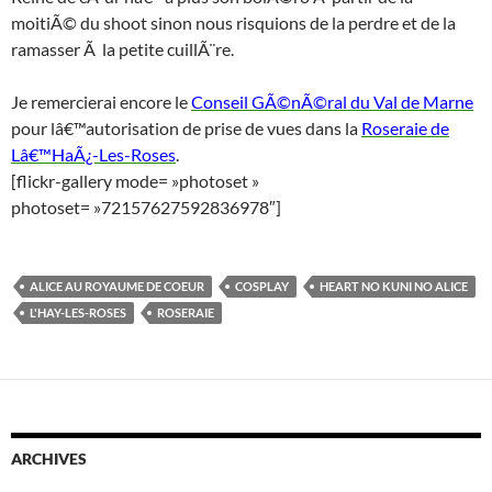
moitiÃ© du shoot sinon nous risquions de la perdre et de la
ramasser Ã la petite cuillÃ¨re.
Je remercierai encore le
Conseil GÃ©nÃ©ral du Val de Marne
pour lâ€™autorisation de prise de vues dans la
Roseraie de
Lâ€™HaÃ¿-Les-Roses
.
[flickr-gallery mode= »photoset »
photoset= »72157627592836978″]
ALICE AU ROYAUME DE COEUR
COSPLAY
HEART NO KUNI NO ALICE
L'HAY-LES-ROSES
ROSERAIE
ARCHIVES