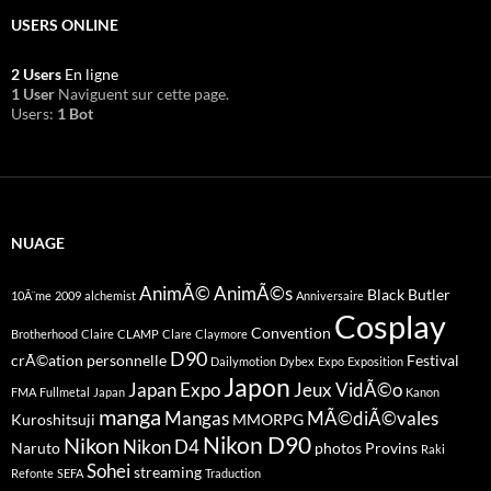
USERS ONLINE
2 Users
En ligne
1 User
Naviguent sur cette page.
Users:
1 Bot
NUAGE
AnimÃ©
AnimÃ©s
Black Butler
10Ã¨me
2009
alchemist
Anniversaire
Cosplay
Convention
Brotherhood
Claire
CLAMP
Clare
Claymore
D90
crÃ©ation personnelle
Festival
Dailymotion
Dybex
Expo
Exposition
Japon
Japan Expo
Jeux VidÃ©o
FMA
Fullmetal
Japan
Kanon
manga
Mangas
MÃ©diÃ©vales
Kuroshitsuji
MMORPG
Nikon D90
Nikon
Nikon D4
Naruto
photos
Provins
Raki
Sohei
streaming
Refonte
SEFA
Traduction