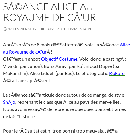
SÃ©ANCE ALICE AU
ROYAUME DE CÅ“UR
13 FÉVRIER 2012
LAISSER UN COMMENTAIRE
AprÃ¨s prÃ¨s de 8 mois dâ€™attenteâ€¦ voici la sÃ©ance
Alice
au Royaume de cÅ“ur
Â !
Câ€™est un shoot
Objectif Costume
. Voici donc le castingÂ :
Vivaldi (par Junon), Boris Airay (par Ru), Blood Dupre (par
Mukanshin), Alice Liddell (par Bee). Le photographe
Kokoro
Ã©tait aussi prÃ©sent.
La sÃ©ance sâ€™articule donc autour de ce manga, de style
ShÅjo
,
reprenant le classique Alice au pays des merveilles.
Nous avons essayÃ© de reprendre quelques plans et trames
de lâ€™histoire.
Pour le rÃ©sultat est ni trop bon ni trop mauvais. Jâ€™ai