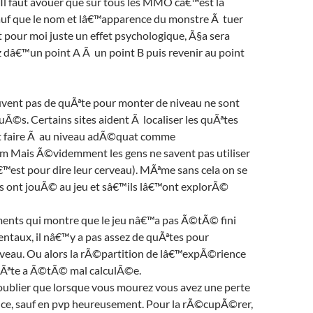
Il faut avouer que sur tous les MMO câ€™est la
uf que le nom et lâ€™apparence du monstre Ã tuer
pour moi juste un effet psychologique, Ã§a sera
z dâ€™un point A Ã un point B puis revenir au point
uvent pas de quÃªte pour monter de niveau ne sont
Ã©s. Certains sites aident Ã localiser les quÃªtes
t faire Ã au niveau adÃ©quat comme
om Mais Ã©videmment les gens ne savent pas utiliser
€™est pour dire leur cerveau). MÃªme sans cela on se
 ont jouÃ© au jeu et sâ€™ils lâ€™ont explorÃ©
nts qui montre que le jeu nâ€™a pas Ã©tÃ© fini
ntaux, il nâ€™y a pas assez de quÃªtes pour
veau. Ou alors la rÃ©partition de lâ€™expÃ©rience
Ãªte a Ã©tÃ© mal calculÃ©e.
 oublier que lorsque vous mourez vous avez une perte
e, sauf en pvp heureusement. Pour la rÃ©cupÃ©rer,