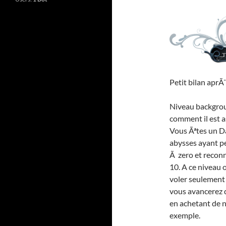
Petit bilan aprÃ
Niveau backgrou
comment il est 
Vous Ãªtes un 
abysses ayant 
Ã zero et recon
10. A ce niveau o
voler seulement 
vous avancerez d
en achetant de n
exemple.