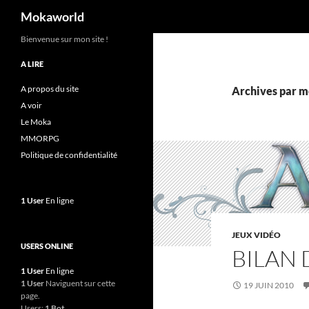
Recherche
Mokaworld
Aller
Bienvenue sur mon site !
au
A LIRE
contenu
A propos du site
Archives par m
A voir
Le Moka
MMORPG
Politique de confidentialité
1 User
En ligne
JEUX VIDÉO
USERS ONLINE
BILAN 
1 User
En ligne
1 User
Naviguent sur cette
19 JUIN 2010
page.
Users:
1 Bot