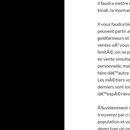
il faudra mettr
kinah, la monnai
Il vous faudra 
peuvent partir a
goldfarmeurs et
ventes oÃ¹ vous
limitÃ©, on ne 
en vente simulta
personnelle, mai
faire dâ€™autre
Les mÃ©tiers vou
derniers sont l
lâ€™expÃ©rienc
Ã‰videmment vo
trouverez par ci
population et v
devez tuer un c