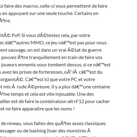
i faire des macros, celle-ci vous permettent de faire
s en appuyant sur une seule touche. Certains en
ªtre.
alitÃ© PvP. Si vous dÃ©testez cela, par votre
ec dâ€™autres MMO, ce jeu nâ€™est pas pour vous.
ent sauvage, on est dans un vrai Ã©tat de guerre
 pouvez Ãªtre tranquillement en train de faire vos
 joueurs ennemis vous tombent dessus, si ce nâ€™est
s avez les prises de forteresses, oÃ¹ lÃ câ€™est du
 organisÃ©. Câ€™est ici que votre PC et votre
t mis Ã rude Ã©preuve. Il y a plus dâ€™une centaine
ªme temps et cela est vite injouable. Une des
allier est de faire la combinaison alt+F12 pour cacher
et ne faire apparaitre que les noms !
e niveau, vous faites des quÃªtes assez classiques
messager ou de bashing (tuer des monstres Ã