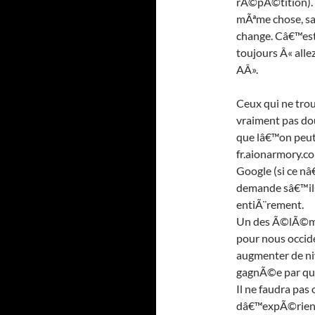
rÃ©pÃ©tition). 
mÃªme chose, sa
change. Câ€™est 
toujours Â« alle
AÂ».
Ceux qui ne tro
vraiment pas dou
que lâ€™on peu
fr.aionarmory.c
Google (si ce nâ
demande sâ€™ils
entiÃ¨rement.
Un des Ã©lÃ©me
pour nous occide
augmenter de ni
gagnÃ©e par qu
Il ne faudra pas
dâ€™expÃ©rienc