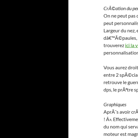
CrÃ©ation du pe
On ne peut pas 
peut personnalis
Largeur du nez, 
dâ€™Ã©paules, l
trouverez
ici la
personnalisatio
Vous aurez droit
entre 2 spÃ©cial
retrouve le guer
dps, le prÃªtre
Graphiques
AprÃ¨s avoir cr
! Â». Effectiveme
du nom qui serv
moteur est magni