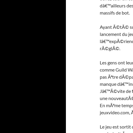
dâ€™ailleurs de
massifs de bot.
Ayant Ã©tÃ© sur
lancement du jeu
lâ€™expÃ©rience
rÃ©glÃ©.
Les gens ont leu
comme Guild Wa
pas Ãªtre dÃ©pa
manque dâ€™inn
Jâ€™Ã©vite de f
une nouveautÃ©
En mÃªme temps q
jeuxvideo.com, Ã
Le jeu est sort