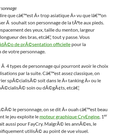
rsonnage
dire que câ€™est Â« trop asiatique Â» vu que lâ€™on
er Ã souhait son personnage de la tÃªte aux pieds.
espacement des yeux, taille du menton, largeur
ongueur des bras, etcâ€¦ tout y passe. Vous
 vidÃ©o de prÃ©sentation officielle
pour la
n de votre personnage.
 Ã 4 types de personnage qui pourront avoir le choix
isations par la suite. Câ€™est assez classique, on
rier spÃ©cialisÃ© soit dans le Â« tanking Â» ou le
 spÃ©cialisÃ© soin ou dÃ©gÃ¢ts, etcâ€¦
Ã©Ã© le personnage, on se dit Â« ouah câ€™est beau
er
nt le jeu exploite le
moteur graphique CryEngine
, 1
ait aussi pour FayCry. MalgrÃ© les annÃ©es, le
fiquement utilisÃ© au point de vue visuel.