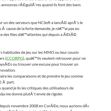
s annonces rÃ©guliÃ¨res quand ils font des bans
 un des serveurs que NCSoft a lancÃ© aprÃ¨s le
 Ã cause de la forte demande, je nâ€™ai pas eu
 des files dâ€™attentes qui depuis a Ã©tÃ©
rs habitudes de jeu sur les MMO ou leur cousin
rs (
CCORPG
), quâ€™ils veulent retrouver pour ne
ysÃ©s ou trouver une excuse pour trouver un
ovation.
aire les comparaisons et de prendre le jeu comme
 Ã part.
uand je lis les critiques des utilisateurs de
§a me donne plutÃ´t envie de rigoler.
it depuis novembre 2008 en CorÃ©e, nous aurions dÃ»