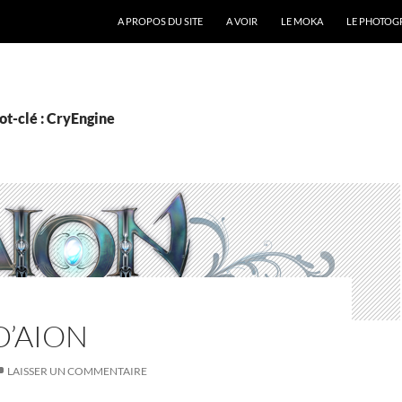
A PROPOS DU SITE
A VOIR
LE MOKA
LE PHOTOG
ot-clé : CryEngine
D’AION
LAISSER UN COMMENTAIRE