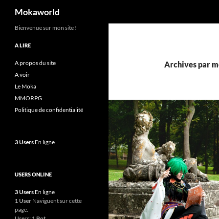
Recherche
Mokaworld
Aller
Bienvenue sur mon site !
au
A LIRE
contenu
A propos du site
Archives par m
A voir
Le Moka
MMORPG
Politique de confidentialité
3 Users
En ligne
USERS ONLINE
3 Users
En ligne
1 User
Naviguent sur cette
page.
Users:
1 Bot