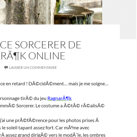
CE SORCERER DE
RÃ¶K ONLINE
LAISSER UN COMMENTAIRE
ce en retard ! DÃ©cidÃ©ment… mais je me soigne…
ersonnage tirÃ© du jeu
RagnarÃ¶k
mmÃ© Sorcerer. Le costume a Ã©tÃ© rÃ©alisÃ©
 j’ai une prÃ©fÃ©rence pour les photos prises Ã
 le soleil tapant assez fort. Car mÃªme avec
Â assez grand dirigÃ© vers le modÃ¨le, les ombres