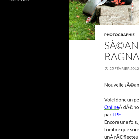
PHOTOGRAPHIE
SÃ©AN
RAGNA
25 FÉVRIER 2012
Nouvelle sÃ©an
Voici donc un p
Online
Â dÃ©no
par
TPF
.
Encore une fois,
l’ombre que sous
unÂ rÃ©flecteur