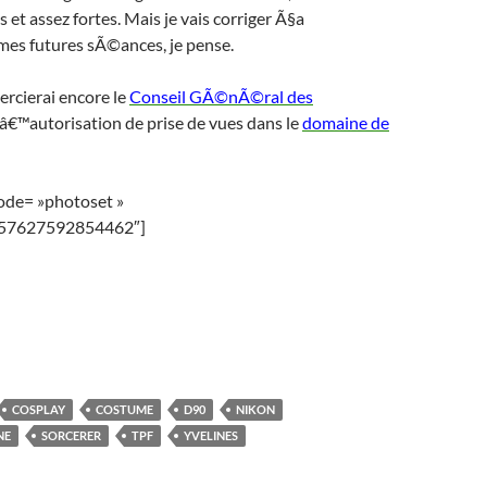
 et assez fortes. Mais je vais corriger Ã§a
mes futures sÃ©ances, je pense.
mercierai encore le
Conseil GÃ©nÃ©ral des
lâ€™autorisation de prise de vues dans le
domaine de
mode= »photoset »
157627592854462″]
COSPLAY
COSTUME
D90
NIKON
NE
SORCERER
TPF
YVELINES