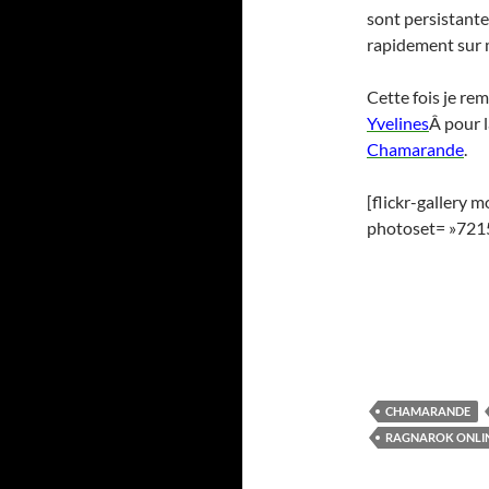
sont persistantes
rapidement sur 
Cette fois je re
Yvelines
Â pour 
Chamarande
.
[flickr-gallery 
photoset= »72
CHAMARANDE
RAGNAROK ONLI