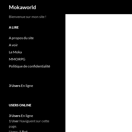
Recherche
Mokaworld
Aller
Bienvenue sur mon site !
au
A LIRE
contenu
A propos du site
A voir
Le Moka
MMORPG
Politique de confidentialité
3 Users
En ligne
USERS ONLINE
3 Users
En ligne
1 User
Naviguent sur cette
page.
Users:
1 Bot