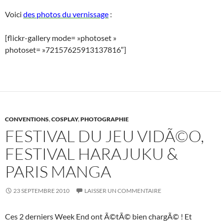
Voici
des photos du vernissage
:
[flickr-gallery mode= »photoset »
photoset= »72157625913137816″]
CONVENTIONS
,
COSPLAY
,
PHOTOGRAPHIE
FESTIVAL DU JEU VIDÃ©O,
FESTIVAL HARAJUKU &
PARIS MANGA
23 SEPTEMBRE 2010
LAISSER UN COMMENTAIRE
Ces 2 derniers Week End ont Ã©tÃ© bien chargÃ© ! Et