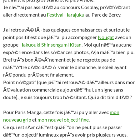
Je nâ€™ai pas assistÃ© au concours Cosplay, prÃ©fÃ©rant
aller directement au
Festival Harajuku
au Parc de Bercy.
J’ai retrouvÃ© lÃ -bas quelques connaissances et surtout le
point positif est que jâ€™ai pu accompagner
Nougat
avec un
groupe
Hakuouki Shinsengumi Kitan
. Moi qui nâ€™a aucune
expÃ©rience dans les sÃ©ances photos, Ã§a mâ€™a bien plu.
Bref trÃ¨s bon Ã©vÃ¨nement et je ne regrette pas de
mâ€™Ãªtre dÃ©cidÃ© Ã venir le dimanche, le soleil ayant
rÃ©pondu prÃ©sent finalement.
Point nÃ©gatif (que jâ€™ai retrouvÃ© dâ€™ailleurs dans mon
Ã©valuation commerciale aujourdâ€™hui, un signe sans
doute), je suis toujours trop hÃ©sitant. Qui a dit timiditÃ© ?
Pour Paris Manga, cette fois jâ€™ai pu y aller avec
mon
nouveau grip
et
mon nouvel objectif fixe
.
Ce qui est sÃ»r câ€™est quâ€™on ne peut plus se passer
dâ€™un objectif lumineux aprÃ¨s avoir pris plusieurs vues.