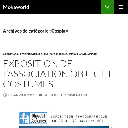
Aller
Recherche
Mokaworld
au
MENU
contenu
PRINCI
Archives de catégorie : Cosplay
COSPLAY
,
EVÈNEMENTS
,
EXPOSITIONS
,
PHOTOGRAPHIE
EXPOSITION DE
L’ASSOCIATION OBJECTIF
COSTUMES
26 JANVIER 2011
LAISSER UN COMMENTAIRE