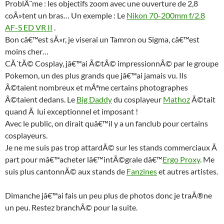
ProblÃ¨me : les objectifs zoom avec une ouverture de 2,8
coÃ»tent un bras… Un exemple : Le
Nikon 70-200mm f/2.8
AF-S ED VR II
.
Bon câ€™est sÃ»r, je viserai un Tamron ou Sigma, câ€™est
moins cher…
CÃ´tÃ© Cosplay, jâ€™ai Ã©tÃ© impressionnÃ© par le groupe
Pokemon, un des plus grands que jâ€™ai jamais vu. Ils
Ã©taient nombreux et mÃªme certains photographes
Ã©taient dedans. Le
Big Daddy
du cosplayeur
Mathoz
Ã©tait
quand Ã lui exceptionnel et imposant !
Avec le public, on dirait quâ€™il y a un fanclub pour certains
cosplayeurs.
Je ne me suis pas trop attardÃ© sur les stands commerciaux Ã
part pour mâ€™acheter lâ€™intÃ©grale dâ€™
Ergo Proxy
. Me
suis plus cantonnÃ© aux stands de
Fanzines
et autres artistes.
Dimanche jâ€™ai fais un peu plus de photos donc je traÃ®ne
un peu. Restez branchÃ© pour la suite.