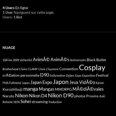
4 Users
En ligne
1 User
Naviguent sur cette page.
Users:
1 Bot
NUAGE
AnimÃ©
AnimÃ©s
Black Butler
10Ã¨me
2009
alchemist
Anniversaire
Cosplay
Convention
Brotherhood
Claire
CLAMP
Clare
Claymore
D90
crÃ©ation personnelle
Festival
Dailymotion
Dybex
Expo
Exposition
Japon
Japan Expo
Jeux VidÃ©o
FMA
Fullmetal
Japan
Kanon
manga
Mangas
MÃ©diÃ©vales
Kuroshitsuji
MMORPG
Nikon D90
Nikon
Nikon D4
Naruto
photos
Provins
Raki
Sohei
streaming
Refonte
SEFA
Traduction