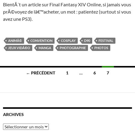
BientÃ´t un article sur Final Fantasy XIV Online, si jamais vous
prÃ©voyez de lâ€™acheter, un mot : patientez (surtout si vous
avez une PS3).
ANIMÃ©
CONVENTION
COSPLAY
D90
FESTIVAL
JEUX VIDÃ©O
MANGA
PHOTOGRAPHIE
PHOTOS
Navigation
← PRÉCÉDENT
1
…
6
7
des
articles
ARCHIVES
Archives