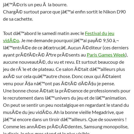
jâ€™Ã©cris un peu Ã la bourre.
ChargÃ© surtout parce que jâ€™ai enfin sortit le Nikon D90
de sa cachette.
Tout dâ€™abord le samedi matin avec le
Festival du jeu
vidÃ©o
. Je me demande pourquoi jâ€™ai payÃ© 9,50 â‚¬
lâ€™entrÃ©e de ce â€œtrucâ€. Aucun Ã©diteur (ces derniers
ayant prÃ©fÃ©rÃ© Ãªtre prÃ©sents au
Paris Games Week
),
aucune nouveautÃ©, du vu et revu. Et surtout beaucoup de
jeu de rÃ´le et de plateau. Ce salon Ã©tait dâ€™ailleurs plus
axÃ© sur cela quâ€™autre chose. Donc ceux qui Ã©taient
venu pour Ã§a nâ€™ont pas Ã©tÃ© dÃ©Ã§u je pense.
Une bonne chose Ã©tait la prÃ©sence de professionnels pour
le recrutement dans lâ€™univers du jeu et de lâ€™animation.
On peut se sentir un peu nostalgique en regardant le stand du
musÃ©e du jeu vidÃ©o. Ah la bonne vieille Megadrive, que
jâ€™ai encore dans un tiroir dâ€™ailleurs. Que de souvenirs !
Comme les annÃ©es prÃ©cÃ©dentes, Samsung monopolise,
je dirais, le plus gros stand et le plus visible.