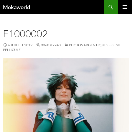
Aller
Recherche
Mokaworld
au
MENU
contenu
PRINCI
F1000002
6 JUILLET 2019
3360 × 2240
PHOTOS ARGENTIQUES – 3EME
PELLICULE