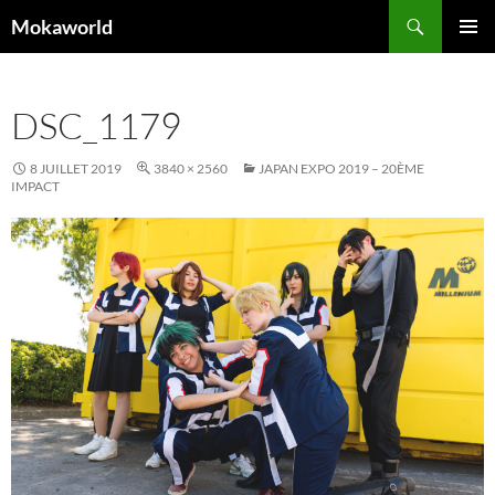
Aller
Recherche
Mokaworld
au
MENU
contenu
PRINCI
DSC_1179
8 JUILLET 2019
3840 × 2560
JAPAN EXPO 2019 – 20ÈME
IMPACT